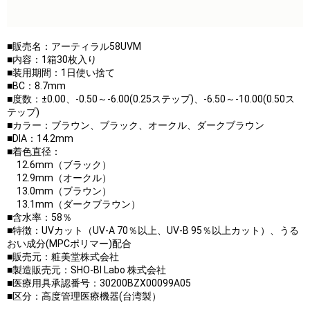
■販売名：アーティラル58UVM
■内容：1箱30枚入り
■装用期間：1日使い捨て
■BC：8.7mm
■度数：±0.00、-0.50～-6.00(0.25ステップ)、-6.50～-10.00(0.50ス
テップ)
■カラー：ブラウン、ブラック、オークル、ダークブラウン
■DIA：14.2mm
■着色直径：
12.6mm（ブラック）
12.9mm（オークル）
13.0mm（ブラウン）
13.1mm（ダークブラウン）
■含水率：58％
■特徴：UVカット（UV-A 70％以上、UV-B 95％以上カット）、うる
おい成分(MPCポリマー)配合
■販売元：粧美堂株式会社
■製造販売元：SHO-BI Labo 株式会社
■医療用具承認番号：30200BZX00099A05
■区分：高度管理医療機器(台湾製）