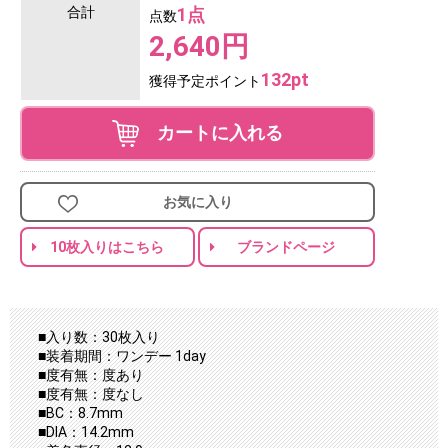
合計
1点
点数
2,640円
132pt
獲得予定ポイント
カートに入れる
お気に入り
10枚入りはこちら
ブランドページ
■入り数：30枚入り
■装着期間：ワンデー 1day
■度有無：度あり
■度有無：度なし
■BC：8.7mm
■DIA：14.2mm