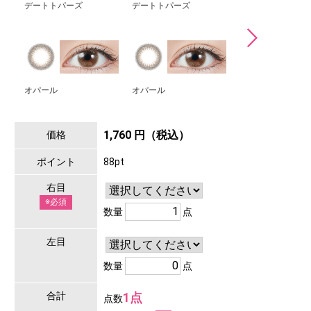
デートトパーズ
デートトパーズ
ストロベリークォ
オパール
オパール
ベイビーエスプレ
1,760 円（税込）
価格
ポイント
88pt
右目
※必須
数量
点
左目
数量
点
合計
1点
点数