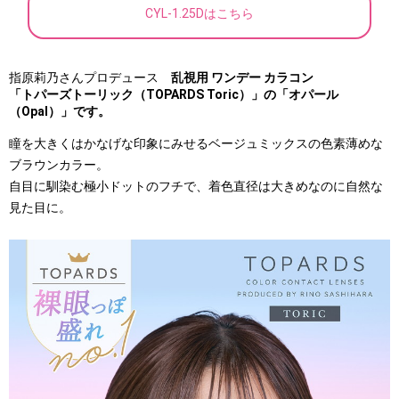
CYL-1.25Dはこちら
指原莉乃さんプロデュース
乱視用 ワンデー カラコン
「トパーズトーリック（TOPARDS Toric）」の
「オパール
（Opal）」です。
瞳を大きくはかなげな印象にみせるベージュミックスの色素薄めな
ブラウンカラー。
自目に馴染む極小ドットのフチで、着色直径は大きめなのに自然な
見た目に。