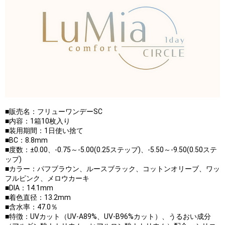
■販売名：フリューワンデーSC
■内容：1箱10枚入り
■装用期間：1日使い捨て
■BC：8.8mm
■度数：±0.00、-0.75～-5.00(0.25ステップ)、-5.50～-9.50(0.50ステ
ップ)
■カラー：パフブラウン、ルースブラック、コットンオリーブ、ワッ
フルピンク、メロウカーキ
■DIA：14.1mm
■着色直径：13.2mm
■含水率：47.0％
■特徴：UVカット（UV-A89%、UV-B96%カット）、うるおい成分