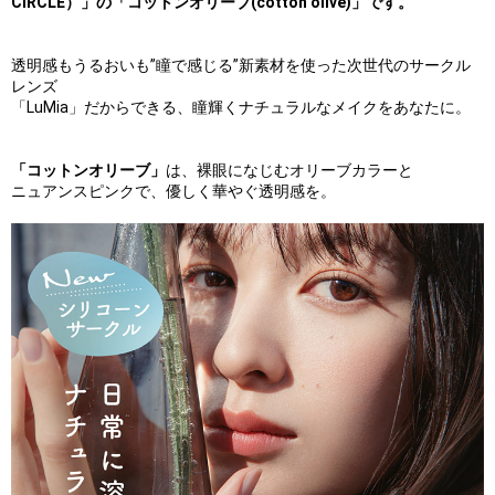
CIRCLE）」の
「コットンオリーブ(cotton olive)」です。
透明感もうるおいも”瞳で感じる”新素材を使った次世代のサークル
レンズ
「LuMia」だからできる、瞳輝くナチュラルなメイクをあなたに。
「コットンオリーブ」
は、裸眼になじむオリーブカラーと
ニュアンスピンクで、優しく華やぐ透明感を。