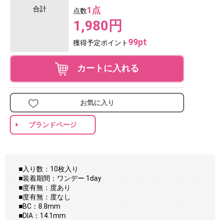
合計
1点
点数
1,980円
99pt
獲得予定ポイント
カートに入れる
お気に入り
ブランドページ
■入り数：10枚入り
■装着期間：ワンデー 1day
■度有無：度あり
■度有無：度なし
■BC：8.8mm
■DIA：14.1mm