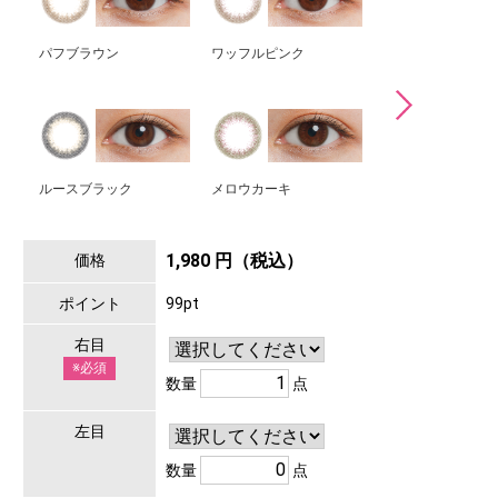
パフブラウン
ワッフルピンク
コットンオリーブ
ルースブラック
メロウカーキ
1,980 円（税込）
価格
ポイント
99pt
右目
※必須
数量
点
左目
数量
点