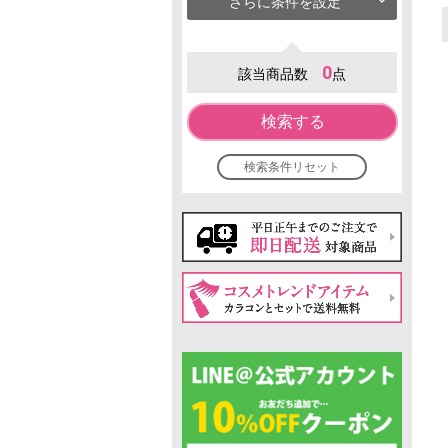
さらに条件を設定
0
該当商品数
点
検索する
検索条件リセット