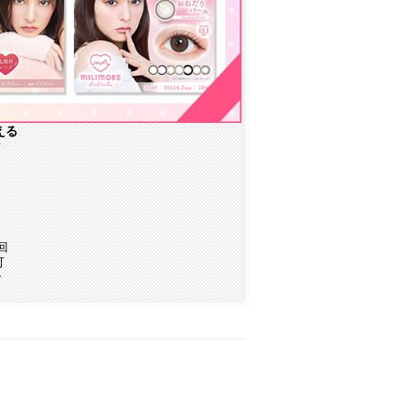
える
／
回
可
で