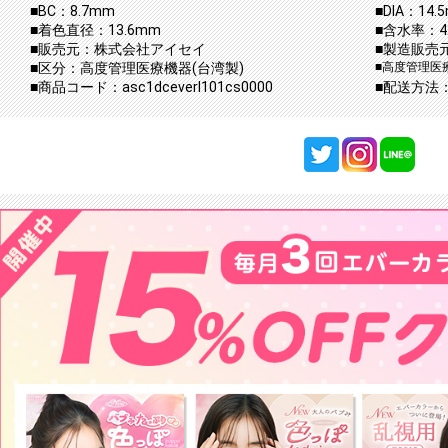
■BC：8.7mm
■DIA：14.
■着色直径：13.6mm
■含水率：42
■販売元：株式会社アイセイ
■製造販売
■区分：高度管理医療機器(台湾製)
■高度管理医療
■商品コード：asc1dceverl101cs0000
■配送方法