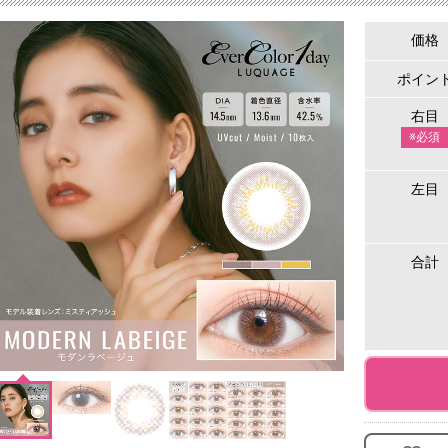
価格
ポイン
右目
※必須
左目
合計