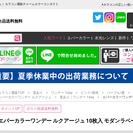
ジュ｜ カラコン通販チャームカラーコンタクト
カラコンの正しい使い
全品送料無料
お
人気ワード
エバーカラー
水光レンズ
新作
カラコン通販TOP
度あり
ワンデー 1day
ピンク/桃色
パープル/紫
エバーカラーワンデー ルクアージュ
度あり｜ワンデー 1day
エバーカラーワンデー
ポイントUP
ポスト投函送料無料
エバーカラーワンデー ルクアージュ 10枚入 モダンラベ