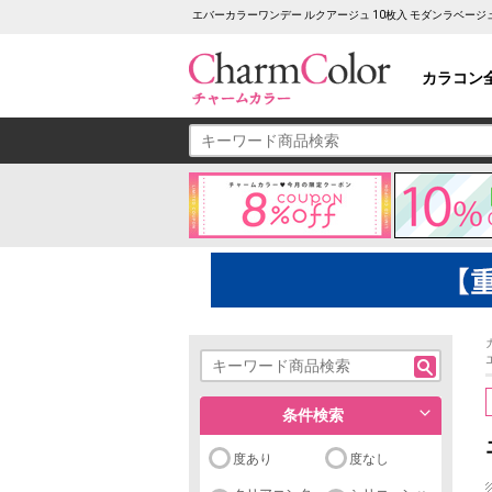
エバーカラーワンデー ルクアージュ 10枚入 モダンラベー
カラコン
条件検索
度あり
度なし