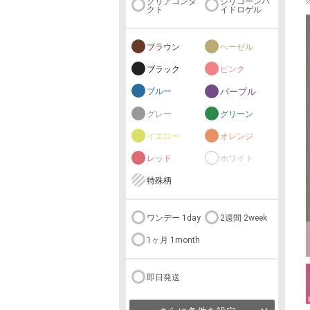
クリアコンタ
シリコーンハ
クト
イドロゲル
ブラウン
ヘーゼル
ブラック
ピンク
ブルー
パープル
グレー
グリーン
イエロー
オレンジ
レッド
ホワイト
特殊柄
ワンデー 1day
2週間 2week
1ヶ月 1month
即日発送