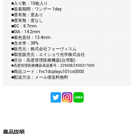
■入り数：10枚入り
■装着期間：ワンデー 1day
■度有無：度あり
■度有無：度なし
■BC：8.7mm
■DIA：14.2mm
■着色直径：13.4mm
■含水率：38%
■販売元：株式会社フォーヴィスム
■製造販売元：エイショウ光学株式会社
■区分：高度管理医療機器(台湾製)
■高度管理医療機器承認番号：22900BZX00217000
■商品コード：fvc1dcplayu101cs0000
■配送方法：メール便送料無料
商品説明