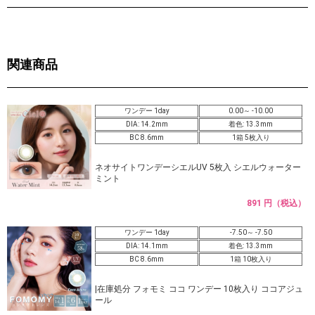
関連商品
ワンデー 1day
0.00～ -10.00
DIA: 14.2mm
着色: 13.3mm
BC 8.6mm
1箱 5枚入り
ネオサイトワンデーシエルUV 5枚入 シエルウォーター
ミント
891 円（税込）
ワンデー 1day
-7.50～ -7.50
DIA: 14.1mm
着色: 13.3mm
BC 8.6mm
1箱 10枚入り
|在庫処分 フォモミ ココ ワンデー 10枚入り ココアジュ
ール