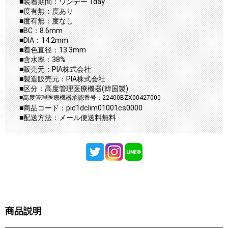
■装着期間：ワンデー 1day
■度有無：度あり
■度有無：度なし
■BC：8.6mm
■DIA：14.2mm
■着色直径：13.3mm
■含水率：38%
■販売元：PIA株式会社
■製造販売元：PIA株式会社
■区分：高度管理医療機器(韓国製)
■高度管理医療機器承認番号：22400BZX00427000
■商品コード：pic1dclim01001cs0000
■配送方法：メール便送料無料
商品説明