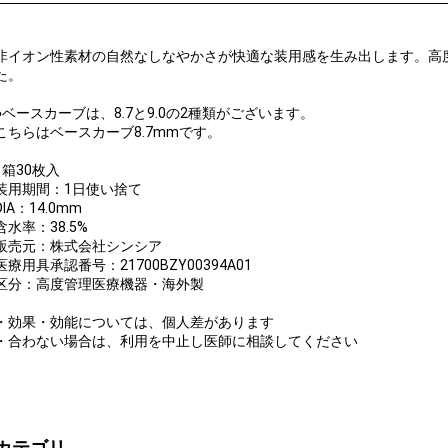
非イオン性素材の自然なしなやかさが快適な装用感を生み出します。高
た。
●ベースカーブは、8.7と9.0の2種類がございます。
こちらはベースカーブ8.7mmです。
1箱30枚入
装用期間：1日使い捨て
DIA：14.0mm
含水率：38.5%
販売元：株式会社シンシア
医療用具承認番号：21700BZY00394A01
区分：高度管理医療機器・海外製
・効果・効能については、個人差があります
・合わない場合は、利用を中止し医師に相談してください
カテゴリ