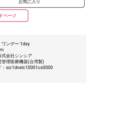
お気に入り
ドページ
ワンデー 1day
mm
株式会社シンシア
度管理医療機器(台湾製)
ic1dnelc10001cs0000