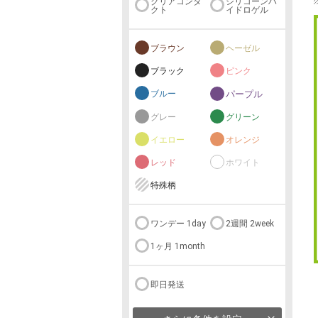
クリアコンタ
シリコーンハ
クト
イドロゲル
ブラウン
ヘーゼル
ブラック
ピンク
ブルー
パープル
グレー
グリーン
イエロー
オレンジ
レッド
ホワイト
特殊柄
ワンデー 1day
2週間 2week
1ヶ月 1month
即日発送