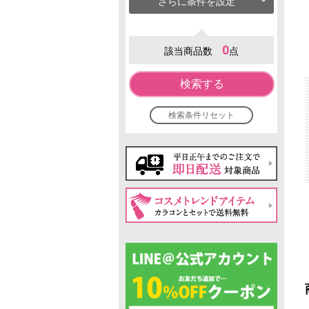
さらに条件を設定
0
該当商品数
点
検索する
検索条件リセット