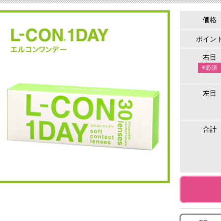
価格
ポイン
右目
※必須
左目
合計