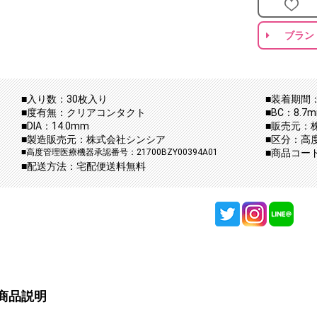
ブラン
■入り数：30枚入り
■装着期間：
■度有無：クリアコンタクト
■BC：8.7
■DIA：14.0mm
■販売元：
■製造販売元：株式会社シンシア
■区分：高
■高度管理医療機器承認番号：21700BZY00394A01
■商品コード：s
■配送方法：宅配便送料無料
商品説明