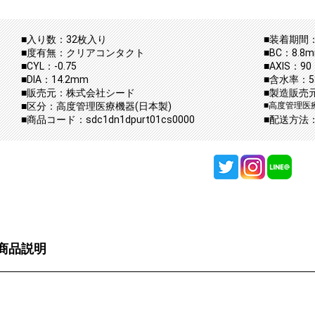
■入り数：32枚入り
■装着期間：
■度有無：クリアコンタクト
■BC：8.8
■CYL：-0.75
■AXIS：90
■DIA：14.2mm
■含水率：5
■販売元：株式会社シード
■製造販売
■区分：高度管理医療機器(日本製)
■高度管理医療
■商品コード：sdc1dn1dpurt01cs0000
■配送方法
商品説明