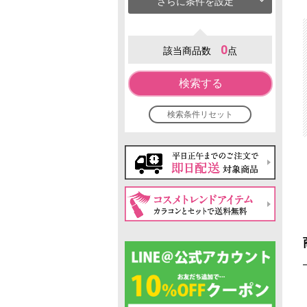
さらに条件を設定
0
該当商品数
点
検索する
検索条件リセット