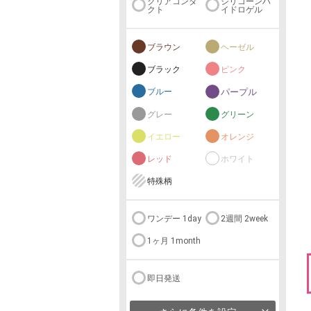
クリアコンタ
シリコーンハ
クト
イドロゲル
ブラウン
ヘーゼル
ブラック
ピンク
ブルー
パープル
グレー
グリーン
イエロー
オレンジ
レッド
ホワイト
特殊柄
ワンデー 1day
2週間 2week
1ヶ月 1month
即日発送