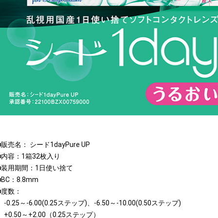
■販売名： シード1dayPure UP
■内容：1箱32枚入り
■装用期間：1日使い捨て
■BC：8.8mm
■度数：
-0.25～-6.00(0.25ステップ)、-6.50～-10.00(0.50ステップ)
+0.50～+2.00（0.25ステップ）