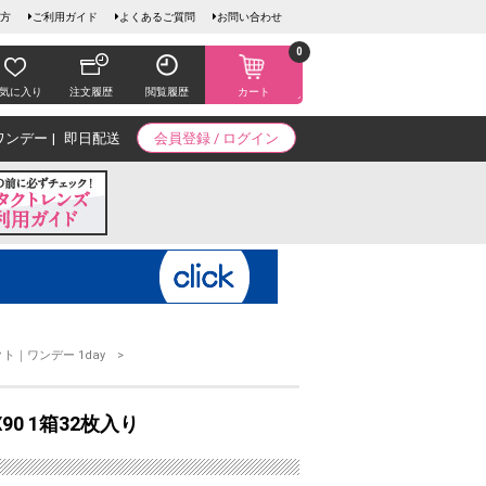
方
ご利用ガイド
よくあるご質問
お問い合わせ
0
気に入り
注文履歴
閲覧履歴
カート
ワンデー
即日配送
会員登録 / ログイン
ト｜ワンデー 1day
90 1箱32枚入り