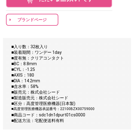
ブランドページ
■入り数：32枚入り
■装着期間：ワンデー 1day
■度有無：クリアコンタクト
■BC：8.8mm
■CYL：-1.25
■AXIS：180
■DIA：14.2mm
■含水率：58%
■販売元：株式会社シード
■製造販売元：株式会社シード
■区分：高度管理医療機器(日本製)
■高度管理医療機器承認番号：22100BZX00759000
■商品コード：sdc1dn1dpurt01cs0000
■配送方法：宅配便送料有料