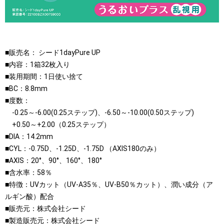
■販売名： シード1dayPure UP
■内容：1箱32枚入り
■装用期間：1日使い捨て
■BC：8.8mm
■度数：
-0.25～-6.00(0.25ステップ)、-6.50～-10.00(0.50ステップ)
+0.50～+2.00（0.25ステップ）
■DIA：14.2mm
■CYL：-0.75D、-1.25D、-1.75D （AXIS180のみ）
■AXIS：20°、90°、160°、180°
■含水率：58％
■特徴：UVカット（UV-A35％、UV-B50％カット）、潤い成分（ア
ルギン酸）配合
■販売元：株式会社シード
■製造販売元：株式会社シード