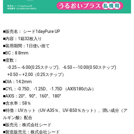
■販売名： シード1dayPure UP
■内容：1箱32枚入り
■装用期間：1日使い捨て
■BC：8.8mm
■度数：
-0.25～-6.00(0.25ステップ)、-6.50～-10.00(0.50ステップ)
+0.50～+2.00（0.25ステップ）
■DIA：14.2mm
■CYL：-0.75D、-1.25D、-1.75D （AXIS180のみ）
■AXIS：20°、90°、160°、180°
■含水率：58％
■特徴：UVカット（UV-A35％、UV-B50％カット）、潤い成分（ア
ルギン酸）配合
■販売元：株式会社シード
■製造販売元：株式会社シード