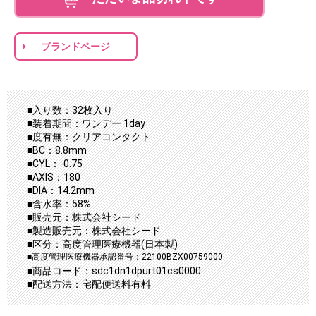
ブランドページ
■入り数：32枚入り
■装着期間：ワンデー 1day
■度有無：クリアコンタクト
■BC：8.8mm
■CYL：-0.75
■AXIS：180
■DIA：14.2mm
■含水率：58%
■販売元：株式会社シード
■製造販売元：株式会社シード
■区分：高度管理医療機器(日本製)
■高度管理医療機器承認番号：22100BZX00759000
■商品コード：sdc1dn1dpurt01cs0000
■配送方法：宅配便送料有料