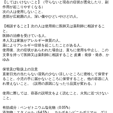
【してはいけないこと】（守らないと現在の症状が悪化したり、副
作用が起こりやすくなる）
次の人は使用しないこと。
患部が広範囲の人。深い傷やひどいやけどの人。
【相談すること】次の人は使用前に医師又は薬剤師に相談するこ
と。
医師の治療を受けている人。
本人又は家族がアレルギー体質の人。
薬によりアレルギー症状を起こしたことがある人。
使用後、次の症状があらわれた場合は、直ちに使用を中止し、この
文章を持って医師又は薬剤師に相談すること 皮膚：発疹・発赤、か
ゆみ
保管及び取扱上の注意
直射日光の当たらない湿気の少ない涼しいところに密栓して保管す
ること。小児の手に届かないところに保管すること。他の容器に入
れ替えないこと。（誤用の原因になったり品質が変わる。）
使用に際しては、容器の説明文をよく読むこと。火気に近づけない
こと。
有効成分：ベンゼトニウム塩化物（0.05%）
添加物：エタノール（64.5%）、カルボキシビニルポリマー、グリ