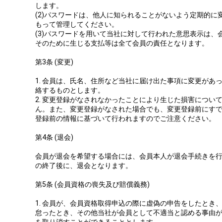
します。
(2)パスワードは、他人に知られることがないよう定期的に
もって管理してください。
(3)パスワードを用いて当社に対して行われた意思表示は、
そのために生じる支払等は全て会員の責任となります。
第3条 (変更)
1. 会員は、氏名、住所など当社に届け出た事項に変更があ
絡するものとします。
2. 変更登録がなされなかったことにより生じた損害につい
ん。また、変更登録がなされた場合でも、変更登録前にす
登録前の情報に基づいて行われますのでご注意ください。
第4条 (退会)
会員が退会を希望する場合には、会員本人が退会手続きを
の終了後に、退会となります。
第5条 (会員資格の喪失及び賠償義務)
1. 会員が、会員資格取得申込の際に虚偽の申告をしたとき
怠ったとき、その他当社が会員として不適当と認める事由
を取り消すことができることとします。