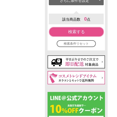
さらに条件を設定
0
該当商品数
点
検索する
検索条件リセット