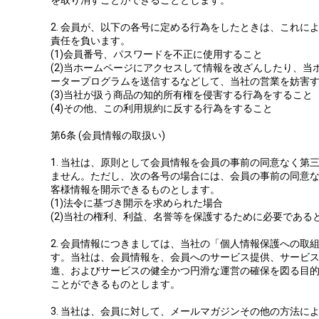
2. 会員が、以下の各号に定める行為をしたときは、これに
責任を負います。
(1)会員番号、パスワードを不正に使用すること
(2)当ホームページにアクセスして情報を改ざんしたり、当
ータープログラムを送信するなどして、当社の営業を妨害
(3)当社が扱う商品の知的所有権を侵害する行為をすること
(4)その他、この利用規約に反する行為をすること
第6条 (会員情報の取扱い)
1. 当社は、原則として会員情報を会員の事前の同意なく第
ません。ただし、次の各号の場合には、会員の事前の同意
客様情報を開示できるものとします。
(1)法令に基づき開示を求められた場合
(2)当社の権利、利益、名誉等を保護するために必要である
2. 会員情報につきましては、当社の「個人情報保護への取
す。当社は、会員情報を、会員へのサービス提供、サービ
進、およびサービスの健全かつ円滑な運営の確保を図る目
ことができるものとします。
3. 当社は、会員に対して、メールマガジンその他の方法によ