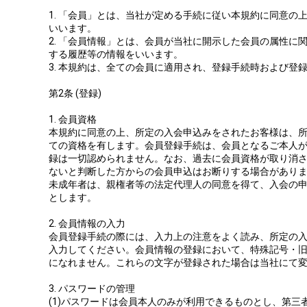
1. 「会員」とは、当社が定める手続に従い本規約に同意の
いいます。
2. 「会員情報」とは、会員が当社に開示した会員の属性に
する履歴等の情報をいいます。
3. 本規約は、全ての会員に適用され、登録手続時および登
第2条 (登録)
1. 会員資格
本規約に同意の上、所定の入会申込みをされたお客様は、
ての資格を有します。会員登録手続は、会員となるご本人
録は一切認められません。なお、過去に会員資格が取り消
ないと判断した方からの会員申込はお断りする場合があり
未成年者は、親権者等の法定代理人の同意を得て、入会の
とします。
2. 会員情報の入力
会員登録手続の際には、入力上の注意をよく読み、所定の
入力してください。会員情報の登録において、特殊記号・
になれません。これらの文字が登録された場合は当社にて
3. パスワードの管理
(1)パスワードは会員本人のみが利用できるものとし、第三