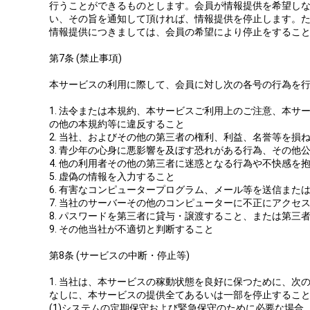
行うことができるものとします。会員が情報提供を希望し
い、その旨を通知して頂ければ、情報提供を停止します。
情報提供につきましては、会員の希望により停止をするこ
第7条 (禁止事項)
本サービスの利用に際して、会員に対し次の各号の行為を
1. 法令または本規約、本サービスご利用上のご注意、本サ
の他の本規約等に違反すること
2. 当社、およびその他の第三者の権利、利益、名誉等を損
3. 青少年の心身に悪影響を及ぼす恐れがある行為、その他
4. 他の利用者その他の第三者に迷惑となる行為や不快感を
5. 虚偽の情報を入力すること
6. 有害なコンピュータープログラム、メール等を送信また
7. 当社のサーバーその他のコンピューターに不正にアクセ
8. パスワードを第三者に貸与・譲渡すること、または第三
9. その他当社が不適切と判断すること
第8条 (サービスの中断・停止等)
1. 当社は、本サービスの稼動状態を良好に保つために、次
なしに、本サービスの提供全てあるいは一部を停止するこ
(1)システムの定期保守および緊急保守のために必要な場合