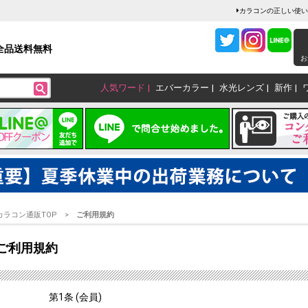
カラコンの正しい使い
全品送料無料
お
人気ワード
エバーカラー
水光レンズ
新作
カラコン通販TOP
ご利用規約
ご利用規約
第1条 (会員)