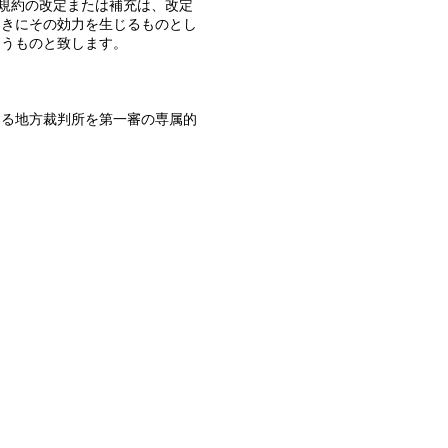
本規約の改定または補充は、改定
ときにその効力を生じるものとし
従うものと致します。
する地方裁判所を第一審の専属的