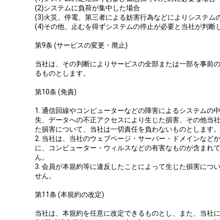
(2)システムに負荷が集中した場合
(3)火災、停電、第三者による妨害行為などによりシステム
(4)その他、止むを得ずシステムの停止が必要と当社が判断
第9条 (サービスの変更・廃止)
当社は、その判断によりサービスの全部または一部を事前
るものとします。
第10条 (免責)
1. 通信回線やコンピューターなどの障害によるシステムの
失、データへの不正アクセスにより生じた損害、その他当
た損害について、当社は一切責任を負わないものとします
2. 当社は、当社のウェブページ・サーバー・ドメインなど
に、コンピューター・ウィルスなどの有害なものが含まれ
ん。
3. 会員が本規約等に違反したことによって生じた損害につ
せん。
第11条 (本規約の改定)
当社は、本規約を任意に改定できるものとし、また、当社