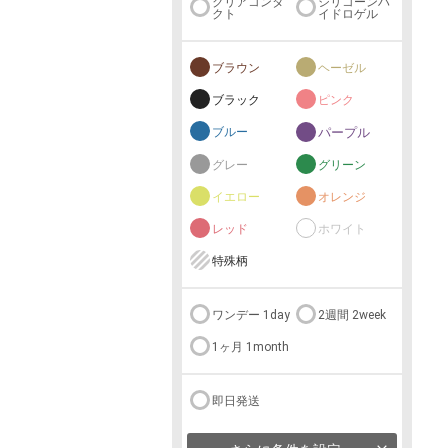
クリアコンタ
シリコーンハ
クト
イドロゲル
ブラウン
ヘーゼル
ブラック
ピンク
ブルー
パープル
グレー
グリーン
イエロー
オレンジ
レッド
ホワイト
特殊柄
ワンデー 1day
2週間 2week
1ヶ月 1month
即日発送